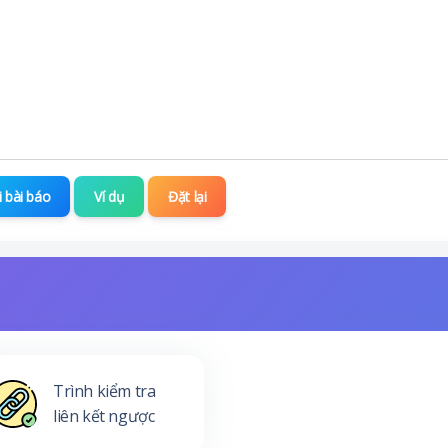
ại bài báo
Ví dụ
Đặt lại
Trình kiểm tra
liên kết ngược