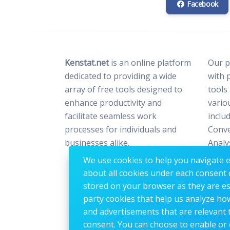
Facebook
Kenstat.net
is an online platform
Our p
dedicated to providing a wide
with 
array of free tools designed to
tools
enhance productivity and
vario
facilitate seamless work
includ
processes for individuals and
Conve
businesses alike.
Analy
Optim
We use cookies to help you navigate ef
Image
about all cookies under each consent 
stored on your browser as they are esse
party cookies that help us analyze ho
and advertisements that are relevant t
consent. You can choose to enable or 