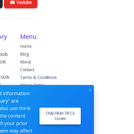
Youtube
ory
Menu
Home
ools
Blog
ols
About
Contact
Tools
Terms & Conditions
r
Privacy Policy
x
ed information
sary" are
g
also use third-
Chấp Nhận Tất Cả
 the content
Cookie
ement
th your prior
them may affect